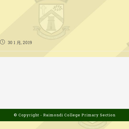
Post
30 1 月, 2019
published:
© Copyright - Raimondi College Primary Section