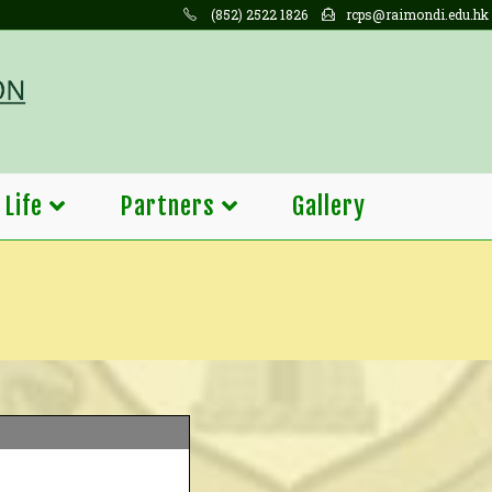
(852) 2522 1826
rcps@raimondi.edu.hk
 Life
Partners
Gallery