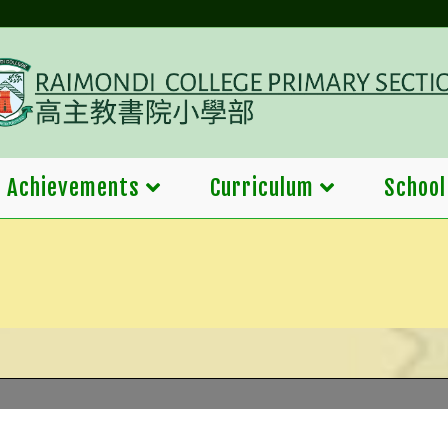
Achievements
Curriculum
School