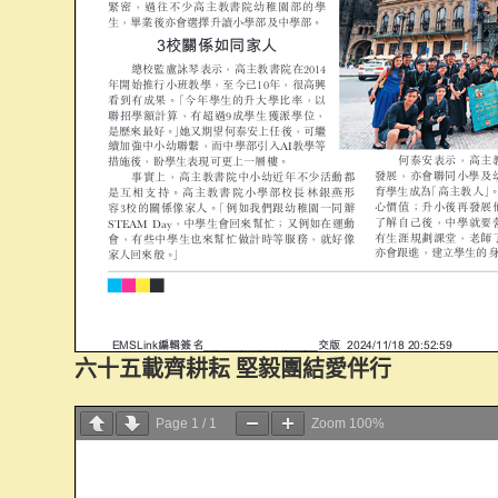
六十五載齊耕耘 堅毅團結愛伴行
已訂購
Page
1
/
1
Zoom
100%
刊：
日期：8/