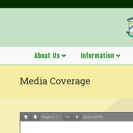
Skip
to
content
About Us
Information
Media Coverage
Page
1
/
1
Zoom
100%