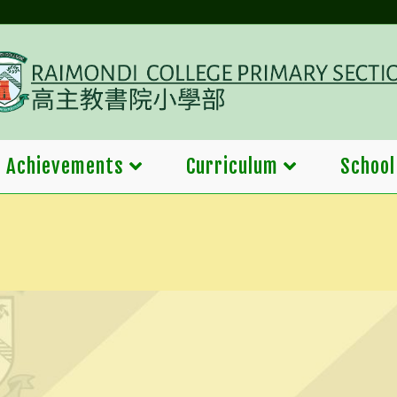
Achievements
Curriculum
School