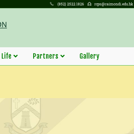
(852) 2522 1826
rcps@raimondi.edu.hk
 Life
Partners
Gallery