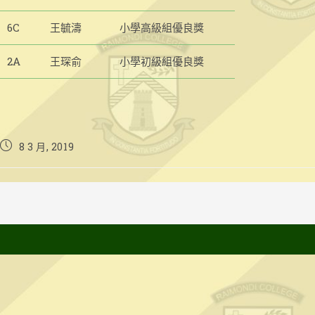
6C
王毓濤
小學高級組優良獎
2A
王琛俞
小學初級組優良獎
Post
8 3 月, 2019
published: