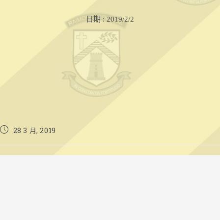
日期 : 2019/2/2
Post
28 3 月, 2019
published: