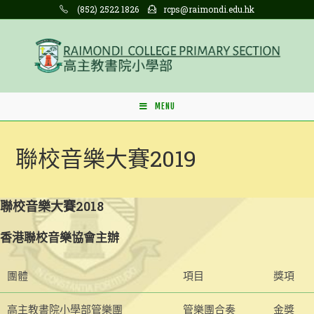
Skip
(852) 2522 1826
rcps@raimondi.edu.hk
to
content
MENU
聯校音樂大賽2019
聯校音樂大賽2018
香港聯校音樂協會主辦
團體
項目
獎項
高主教書院小學部管樂團
管樂團合奏
金獎