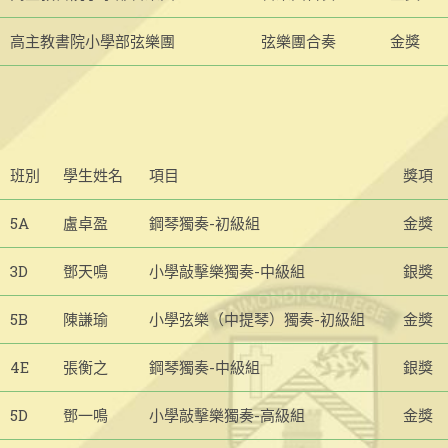
高主教書院小學部弦樂團
弦樂團合奏
金獎
班別
學生姓名
項目
獎項
5A
盧卓盈
鋼琴獨奏-初級組
金獎
3D
鄧天鳴
小學敲擊樂獨奏-中級組
銀獎
5B
陳謙瑜
小學弦樂（中提琴）獨奏-初級組
金獎
4E
張衡之
鋼琴獨奏-中級組
銀獎
5D
鄧一鳴
小學敲擊樂獨奏-高級組
金獎