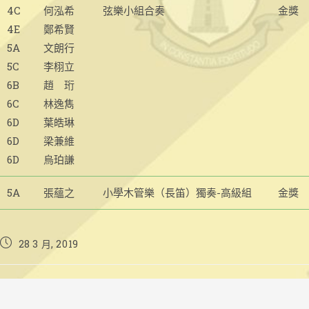
4C
何泓希
弦樂小組合奏
金獎
4E
鄭希賢
5A
文朗行
5C
李栩立
6B
趙 珩
6C
林逸雋
6D
葉皓琳
6D
梁兼維
6D
烏珀謙
5A
張蘊之
小學木管樂（長笛）獨奏-高級組
金獎
Post
28 3 月, 2019
published: