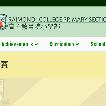
Achievements
Curriculum
School
請賽