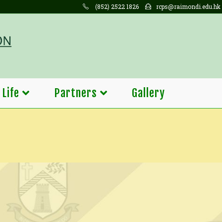
(852) 2522 1826
rcps@raimondi.edu.hk
 Life
Partners
Gallery