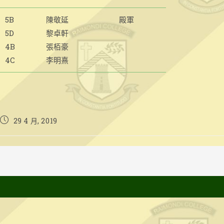
5B
陳敬延
殿軍
5D
黎卓軒
4B
張栢豪
4C
李明熹
Post
29 4 月, 2019
published: