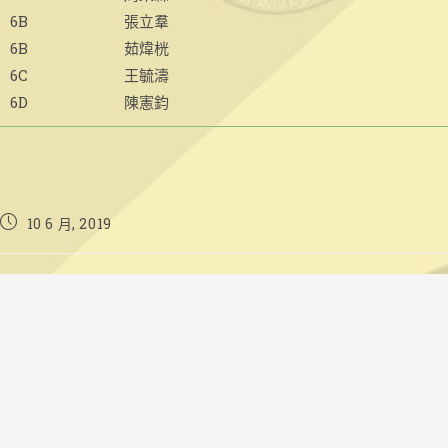
6B
張立羣
6B
茹煒桄
6C
王毓濤
6D
陳憲鈞
Post
10 6 月, 2019
published: