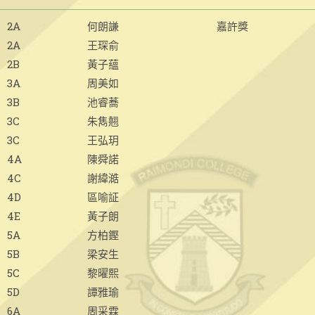
2A
何朗謙
嘉許獎
2A
王琛俞
2B
黃子蘊
3A
周美如
3B
池睿蕎
3C
朱雋翹
3C
王弘玥
4A
陳舜諾
4C
謝緯澔
4D
區喻証
4E
黃子朗
5A
方柏鏗
5B
梁安生
5C
黎曜熙
5D
譚雅瑜
6A
周采霖