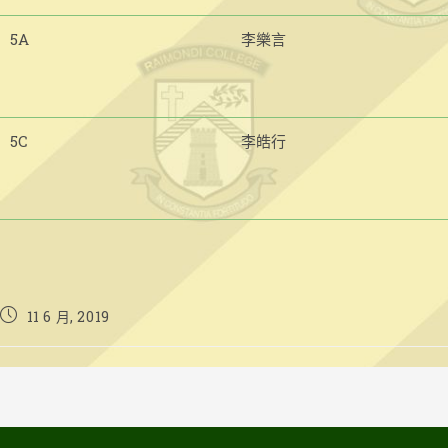
5A
李樂言
5C
李皓行
Post
11 6 月, 2019
published: