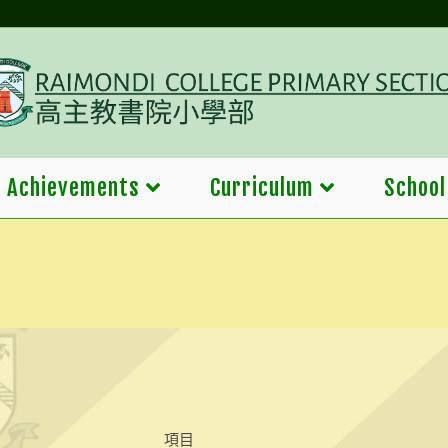
Achievements
Curriculum
School
項目