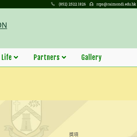
(852) 2522 1826
rcps@raimondi.edu.hk
 Life
Partners
Gallery
獎項