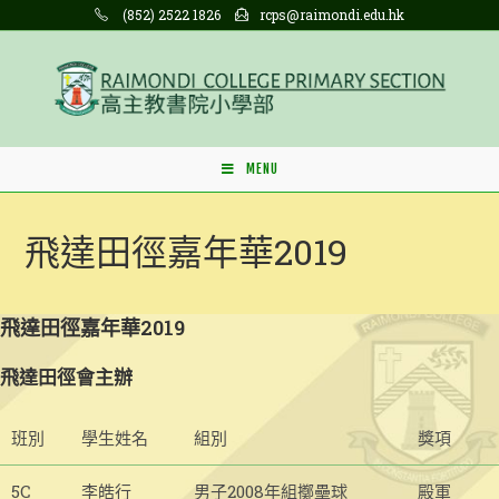
Skip
(852) 2522 1826
rcps@raimondi.edu.hk
to
content
MENU
飛達田徑嘉年華2019
飛達田徑嘉年華2019
飛達田徑會主辦
班別
學生姓名
組別
獎項
5C
李皓行
男子2008年組擲壘球
殿軍