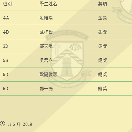
班別
學生姓名
獎項
4A
殷皓陽
金獎
4B
蘇梓賢
銀獎
3D
鄧天鳴
銅獎
5B
吳君立
銅獎
5D
歐陽俊熙
銅獎
5D
鄧一鳴
銅獎
Post
11 6 月, 2019
published: