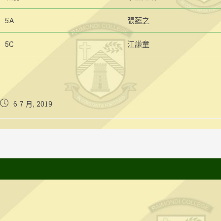
5A
張蘊之
5C
江謙童
Post
6 7 月, 2019
published: