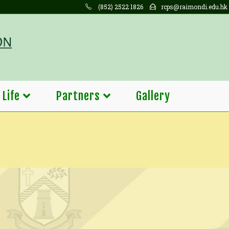
(852) 2522 1826
rcps@raimondi.edu.hk
 Life
Partners
Gallery