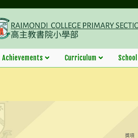
Achievements
Curriculum
School
獎項