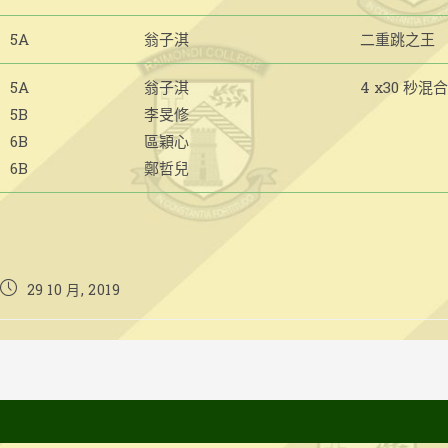
5A
翁子淇
二重跳之王
5A
翁子淇
4 x30 秒
5B
李旻修
6B
區穎心
6B
鄭哲兒
Post
29 10 月, 2019
published: