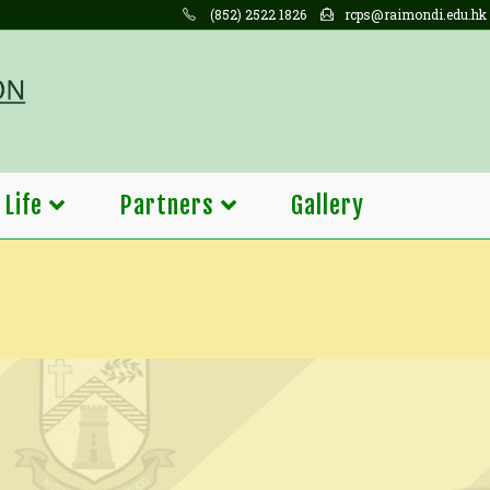
(852) 2522 1826
rcps@raimondi.edu.hk
 Life
Partners
Gallery