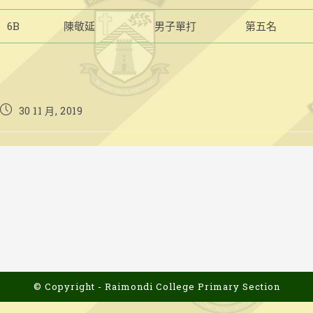
6B
陳敬延
男子單打
第五名
Post
30 11 月, 2019
published:
© Copyright - Raimondi College Primary Section