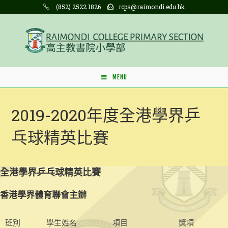
Skip
(852) 2522 1826
rcps@raimondi.edu.hk
to
content
MENU
2019-2020年度全港學界乒
乓球精英比賽
全港學界乒乓球精英比賽
香港學界體育聯會主辦
班別
學生姓名
項目
獎項