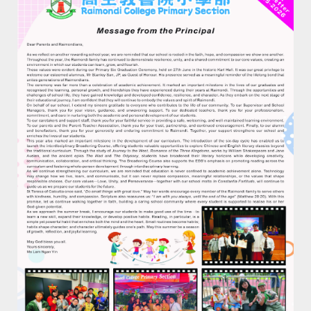
領取《
2024-25
校刊》通知
已訂購《2024-2025校刊》的學生可於以下時間親身或
委託他人到校領取校刊：
日期：8/7 – 31/8/2026
時間：星期一至五，上午九時至下午四時
地點：一樓校務處
備註：領取校刊時需要說出學生班別及姓名，以資識別。