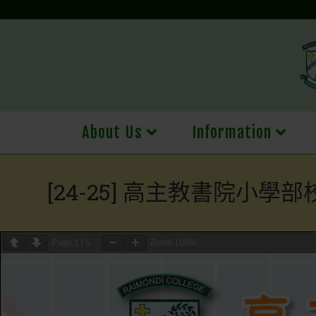
Skip
to
content
About Us
Information
[24-25] 高主教書院小學部
Page
1
/
5
Zoom
100%