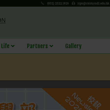
(852) 2522 1826
rcps@raimondi.edu.hk
 Life
Partners
Gallery