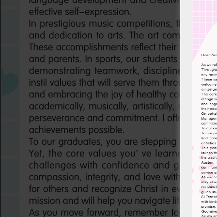
已訂購
刊：
日期：8/
時間：
地點：