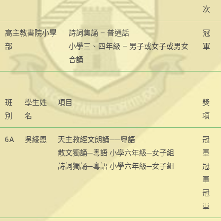
次
高主教書院小學
詩詞集誦 – 普通話
冠
部
小學三、四年級 – 男子或女子或男女
軍
合誦
班
學生姓
項目
獎
別
名
項
6A
吳綾恩
天主教經文朗誦──粵語
冠
散文獨誦─粵語 小學六年級─女子組
軍
詩詞獨誦─粵語 小學六年級─女子組
冠
軍
冠
軍