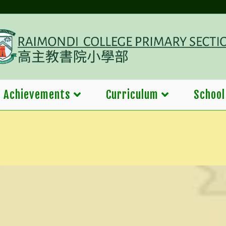
Achievements
Curriculum
School