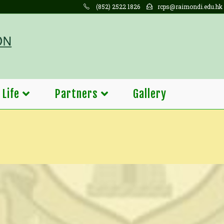
(852) 2522 1826
rcps@raimondi.edu.hk
 Life
Partners
Gallery