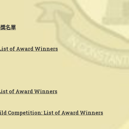
得獎名單
List of Award Winners
List of Award Winners
ild Competition: List of Award Winners