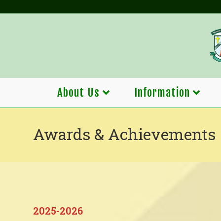
Skip
to
content
About Us
Information
Awards & Achievements
2025-2026