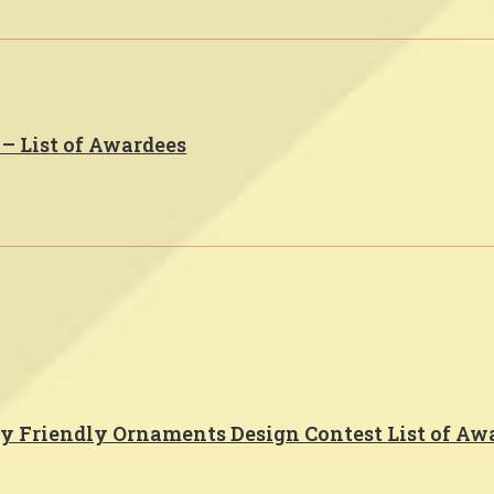
– List of Awardees
ly Friendly Ornaments Design Contest List of A