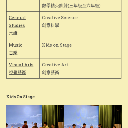
數學精英訓練(三年級至六年級)
General
Creative Science
Studies
創意科學
常識
Music
Kids on Stage
音樂
2025-2026 Newsletter
Visual Arts
Creative Art
視覺藝術
創意藝術
Kids On Stage
領取《
2024-25
校刊》通知
已訂購《2024-2025校刊》的學生可於以下時間親身或
委託他人到校領取校刊：