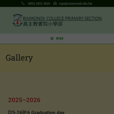
(852) 2522 1826
rcps@raimondi.edu.hk
MENU
Gallery
2025–2026
[25-26]P.6 Graduation day