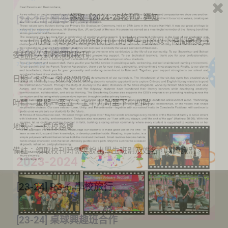
領取《
2024-25
校刊》通知
[24-25] 開學祈禱禮
10 9 月, 2024
已訂購《2024-2025校刊》的學生可於以下時間親身或
[24-25] 開學日
委託他人到校領取校刊：
2 9 月, 2024
日期：8/7 – 31/8/2026
時間：星期一至五，上午九時至下午四時
地點：一樓校務處
備註：領取校刊時需要說出學生班別及姓名，以資識別。
2023-2024
[23-24] P.3-6 學校旅行
12 4 月, 2024
[23-24] 桌球興趣班合作