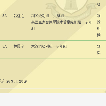
獎
5A
張蘊之
鋼琴級別組 – 六級組
銅
英國皇家音樂學院木管樂級別組 – 少年
獎
組
銅
獎
5A
林震宇
木管樂級別組－少年組
銀
獎
Post
26 3 月, 2019
published: