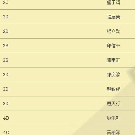
2C
盧予靖
2D
張展榮
2D
楊立勤
3B
邱信卓
3B
陳宇軒
3D
郭奕濠
3D
趙致成
3D
嚴天行
4B
廖汛軒
4C
黃柏浠