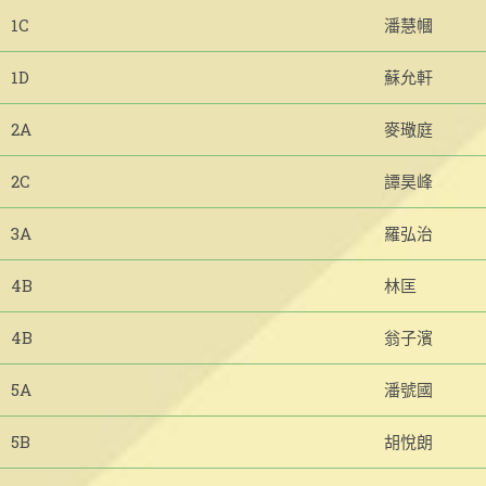
1C
潘慧幗
1D
蘇允軒
2A
麥璥庭
2C
譚昊峰
3A
羅弘治
4B
林匡
4B
翁子濱
5A
潘號國
5B
胡悅朗