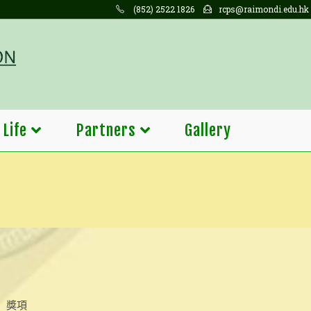
(852) 2522 1826
rcps@raimondi.edu.hk
 Life
Partners
Gallery
獎項