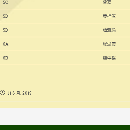
5C
曾嘉
5D
黃梓淳
5D
譚雅瑜
6A
程溢康
6B
羅中揚
Post
11 6 月, 2019
published: