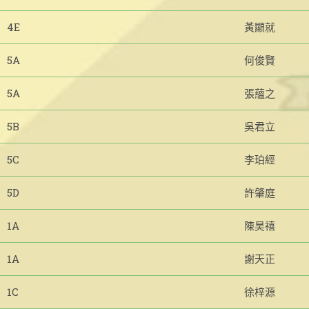
4E
黃顯就
5A
何俊賢
5A
張蘊之
5B
吳君立
5C
李珀經
5D
許肇庭
1A
陳昊禧
1A
謝天正
1C
徐梓源