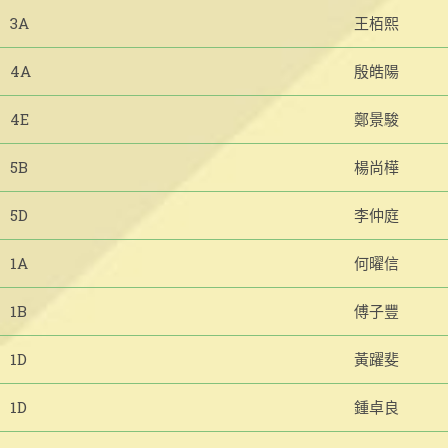
3A
王栢熙
4A
殷皓陽
4E
鄭景駿
5B
楊尚樺
5D
李仲庭
1A
何曜信
1B
傅子豐
1D
黃躍斐
1D
鍾卓良