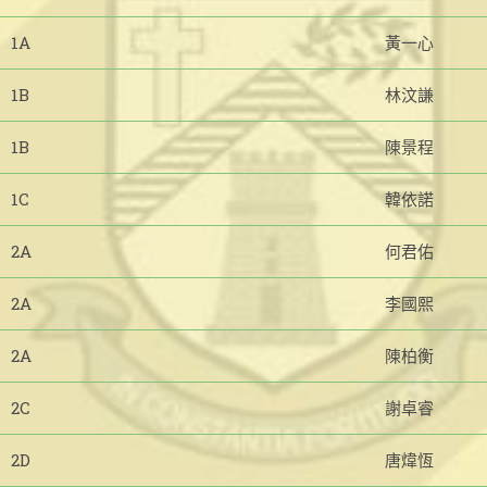
1A
黃一心
1B
林汶謙
1B
陳景程
1C
韓依諾
2A
何君佑
2A
李國熙
2A
陳柏衡
2C
謝卓睿
2D
唐煒恆