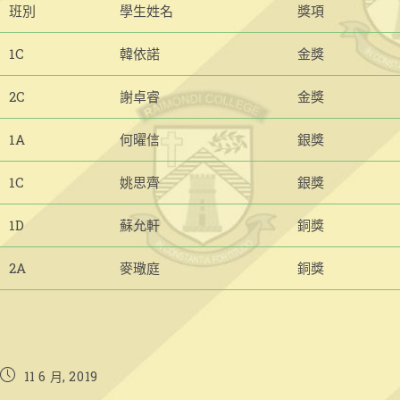
班別
學生姓名
獎項
1C
韓依諾
金獎
2C
謝卓睿
金獎
1A
何曜信
銀獎
1C
姚思齊
銀獎
1D
蘇允軒
銅獎
2A
麥璥庭
銅獎
Post
11 6 月, 2019
published: