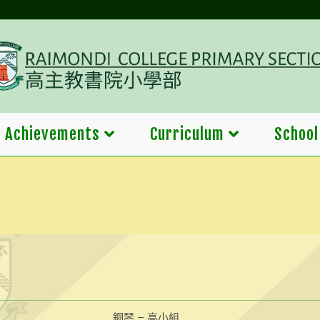
Achievements
Curriculum
School
鋼琴 – 高小組