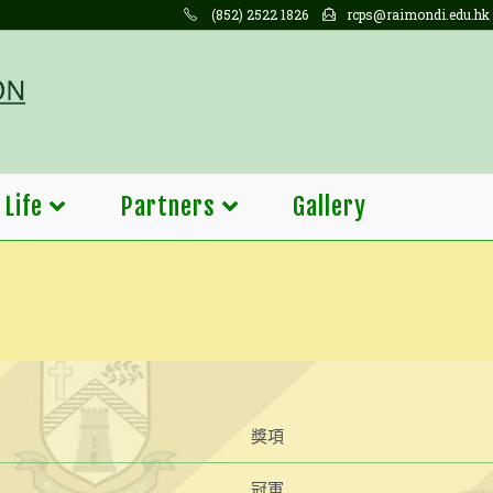
(852) 2522 1826
rcps@raimondi.edu.hk
 Life
Partners
Gallery
獎項
冠軍