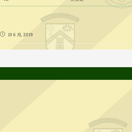
Post
10 6 月, 2019
published: