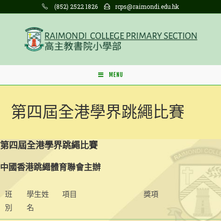
Skip
(852) 2522 1826
rcps@raimondi.edu.hk
to
content
MENU
第四屆全港學界跳繩比賽
第四屆全港學界跳繩比賽
中國香港跳繩體育聯會主辦
班
學生姓
項目
獎項
別
名