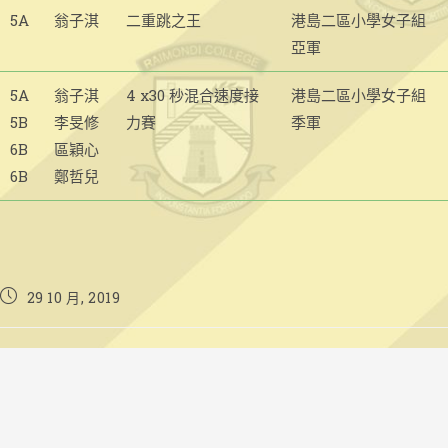
5A
翁子淇
二重跳之王
港島二區小學女子組
亞軍
5A
翁子淇
4 x30 秒混合速度接
港島二區小學女子組
5B
李旻修
力賽
季軍
6B
區穎心
6B
鄭哲兒
Post
29 10 月, 2019
published: