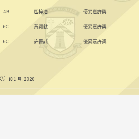
4B
區梓浩
優異嘉許獎
5C
黃顯就
優異嘉許獎
6C
許晉誠
優異嘉許獎
Post
18 1 月, 2020
published: