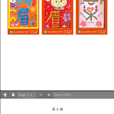
Page
1
/
1
Zoom
100%