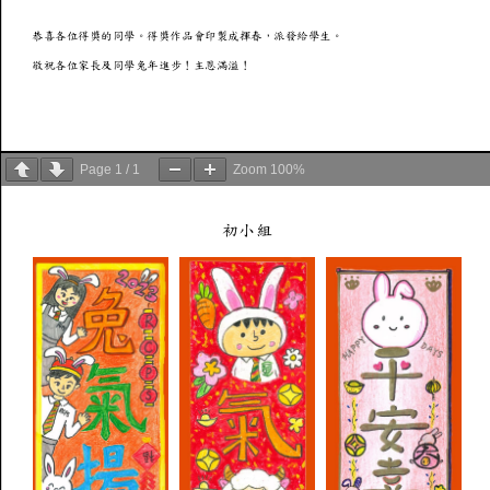
Page
1
/
1
Zoom
100%