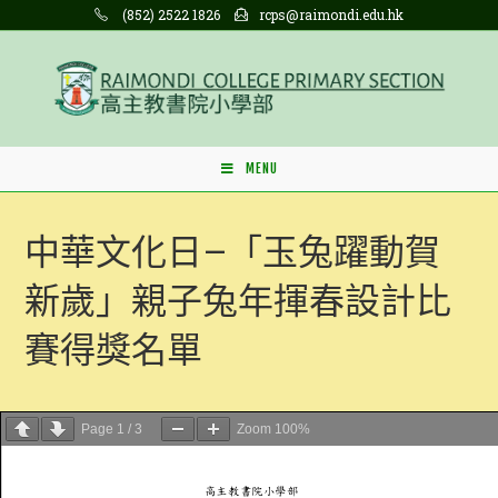
Skip
(852) 2522 1826
rcps@raimondi.edu.hk
to
content
MENU
中華文化日–「玉兔躍動賀
新歲」親子兔年揮春設計比
賽得獎名單
Page
1
/
3
Zoom
100%