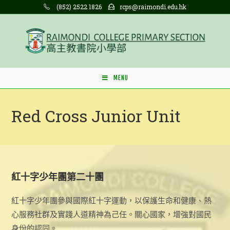
Skip
(852) 2522 1826
rcps@raimondi.edu.hk
to
content
MENU
Red Cross Junior Unit
紅十字少年團第二十團
紅十字少年團參與國際紅十字運動，以保護生命和健康、熱
心服務社群及實踐人道精神為己任。關心國家，增強對國民
身份的認同。